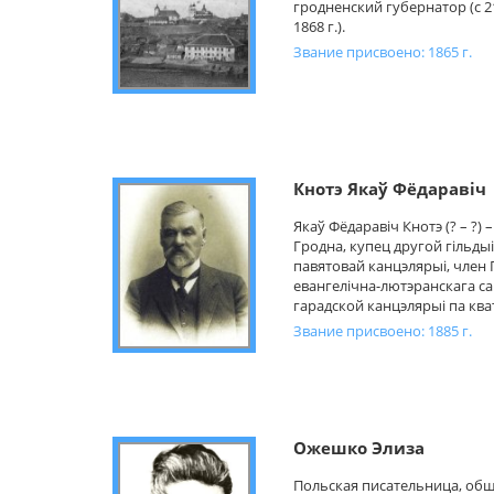
гродненский губернатор (с 21
1868 г.).
Звание присвоено: 1865 г.
Кнотэ Якаў Фёдаравіч
Якаў Фёдаравіч Кнотэ (? – ?)
Гродна, купец другой гільды
павятовай канцэлярыі, член
евангелічна-лютэранскага са
гарадской канцэлярыі па ква
Звание присвоено: 1885 г.
Ожешко Элиза
Польская писательница, общ