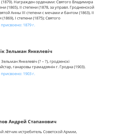
 (1879). Награжден орденами: Святого Владимира
пени (1865), II степени (1878, за управл. Гродненской
Святой Анны III степени с мечами и бантом (1863), II
 (1869), I степени (1875); Святого
 присвоено: 1879 г.
ік Зельман Янкелевіч
 Зельман Янкелевіч (? – ?), гродзенскі
йстар, ганаровы грамадзянін г. Гродна (1903).
 присвоено: 1903 г.
лов Андрей Стапанович
й лётчик-истребитель Советской Армии,