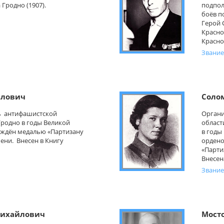
Гродно (1907).
подпол
боёв п
Герой 
Красно
Красно
Звание
илович
Соло
ь антифашистской
Органи
родно в годы Великой
област
аждён медалью «Партизану
в годы
ени. Внесен в Книгу
ордено
«Парти
Внесен
Звание
ихайлович
Мост