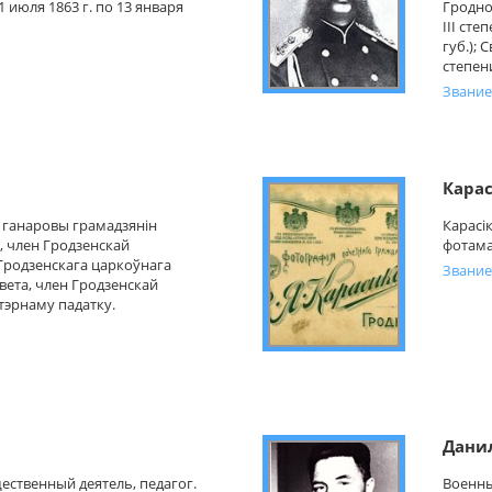
 июля 1863 г. по 13 января
Гродно
III сте
губ.); 
степени
Звание
Карас
 – ганаровы грамадзянін
Карасік
і, член Гродзенскай
фотама
 Гродзенскага царкоўнага
Звание
вета, член Гродзенскай
тэрнаму падатку.
Дани
ественный деятель, педагог.
Военны