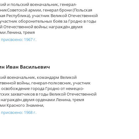
кий и польский военачальник, генерал-
никСоветской армии, генерал брони (Польская
ая Республика), участник Великой Отечественной
участник оборонительных боёв за Гродно в годы
й Отечественной войны; награждён двумя
ми Ленина, тремя
 присвоено: 1967 г.
ин Иван Васильевич
кий военачальник, командарм Великой
твенной войны, генерал-полковсник, участник
а освобождение города Гродно от немецко-
ских захватчиков в годы Великой Отечественной
 награждён двумя орденами Ленина, тремя
ми Красного Знамени,
 присвоено: 1968 г.