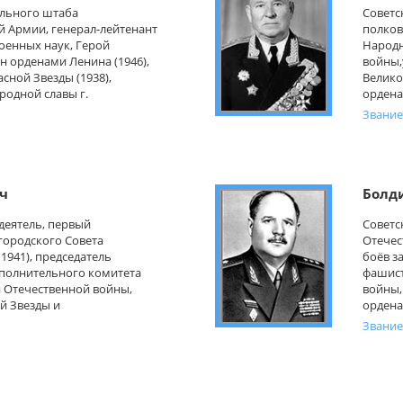
льного штаба
Советс
 Армии, генерал-лейтенант
полков
оенных наук, Герой
Народн
н орденами Ленина (1946),
войны,
асной Звезды (1938),
Велико
родной славы г.
ордена
Звание
ч
Болд
деятель, первый
Советс
городского Совета
Отечес
1941), председатель
боёв з
сполнительного комитета
фашист
й Отечественной войны,
войны,
й Звезды и
ордена
Звание