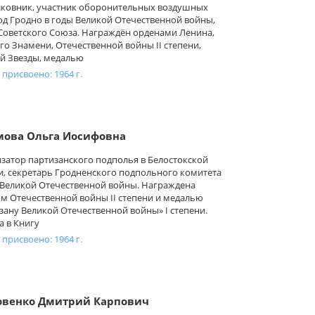
ковник, участник оборонительных воздушных
од Гродно в годы Великой Отечественной войны,
Советского Союза. Награждён орденами Ленина,
го Знамени, Отечественной войны II степени,
й Звезды, медалью
 присвоено: 1964 г.
мова Ольга Иосифовна
затор партизанского подполья в Белостокской
и, секретарь Гродненского подпольного комитета
 Великой Отечественной войны. Награждена
м Отечественной войны II степени и медалью
зану Великой Отечественной войны» I степени.
а в Книгу
 присвоено: 1964 г.
овенко Дмитрий Карпович