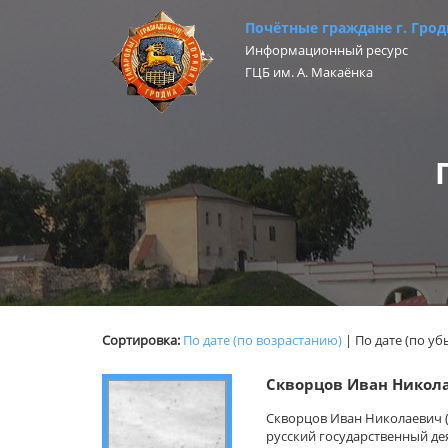
Почётные граждане г. Грод
Информационный ресурс
ГЦБ им. А. Макаёнка
Сортировка:
По дате (по возрастанию)
|
По дате (по у
Скворцов Иван Никол
Скворцов Иван Николаевич (18
русский государственный де