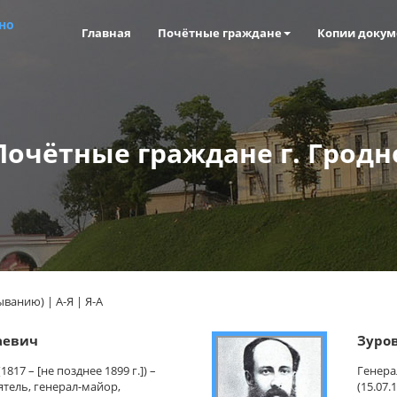
но
Главная
Почётные граждане
Копии докум
Почётные граждане г. Гродн
быванию)
|
А-Я
|
Я-А
аевич
Зуро
17 – [не позднее 1899 г.]) –
Генера
ятель, генерал-майор,
(15.07