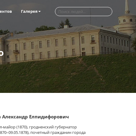
ентов
Галерея
о
в Александр Елпидифорович
л-майор (1870), гродненский губернатор
.1870–09.05.1878), почетный гражданин города