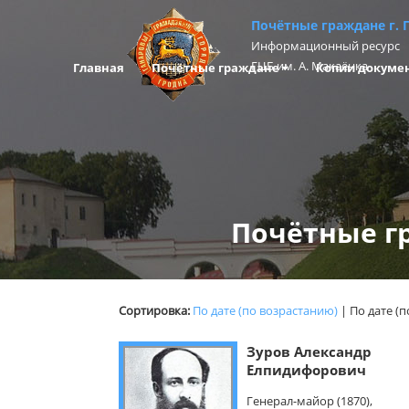
Почётные граждане г. 
Информационный ресурс
ГЦБ им. А. Макаёнка
Главная
Почётные граждане
Копии докуме
Почётные гр
Сортировка:
По дате (по возрастанию)
|
По дате (
Зуров Александр
Елпидифорович
Генерал-майор (1870),