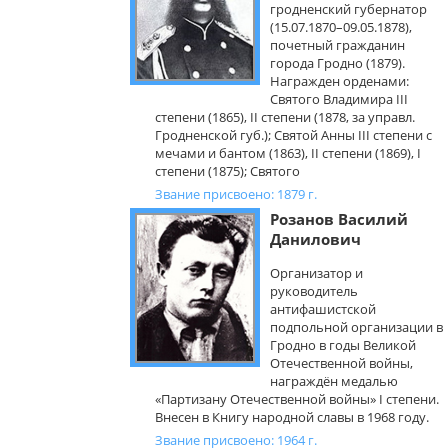
гродненский губернатор
(15.07.1870–09.05.1878),
почетный гражданин
города Гродно (1879).
Награжден орденами:
Святого Владимира III
степени (1865), II степени (1878, за управл.
Гродненской губ.); Святой Анны III степени с
мечами и бантом (1863), II степени (1869), I
степени (1875); Святого
Звание присвоено: 1879 г.
Розанов Василий
Данилович
Организатор и
руководитель
антифашистской
подпольной организации в
Гродно в годы Великой
Отечественной войны,
награждён медалью
«Партизану Отечественной войны» I степени.
Внесен в Книгу народной славы в 1968 году.
Звание присвоено: 1964 г.