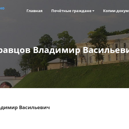
но
Главная
Почётные граждане
Копии докум
равцов Владимир Васильев
адимир Васильевич