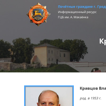
Почётные граждане г. Грод
Информационный ресурс
ГЦБ им. А. Макаёнка
К
Кравцов Вл
род. в 1953 г.