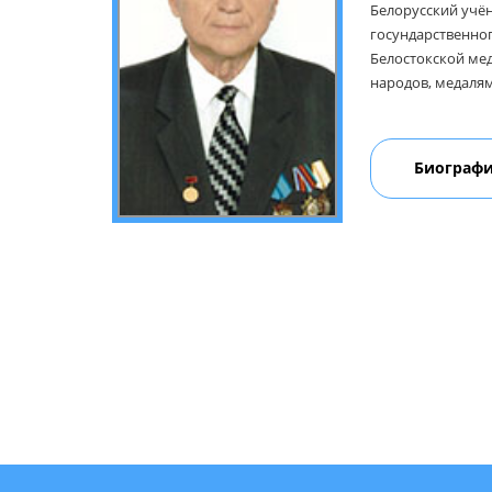
Белорусский учён
госундарственног
Белостокской мед
народов, медалям
Биограф