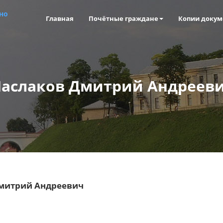
но
Главная
Почётные граждане
Копии докум
аслаков Дмитрий Андреев
митрий Андреевич