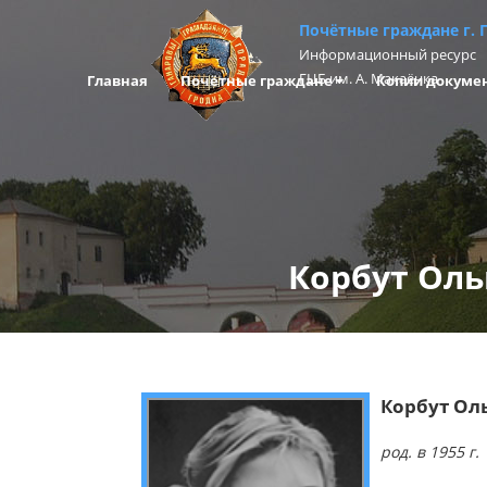
Почётные граждане г. 
Информационный ресурс
ГЦБ им. А. Макаёнка
Главная
Почётные граждане
Копии докуме
Корбут Оль
Корбут Ол
род. в 1955 г.