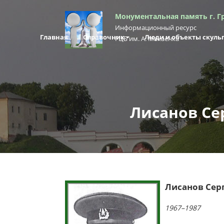
Монументальная память г. Г
Информационный ресурс
Главная
Справочник
Люди и объекты скуль
ГЦБ им. А. Макаёнка
Лисанов Се
Лисанов Сер
1967–1987