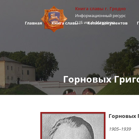
Книга cлавы г. Гродно
Информационный ресурс
ГЦБ им. А. Макаёнка
Главная
Книга славы
Копии документов
Горновых Григ
Горновых 
1905–1939